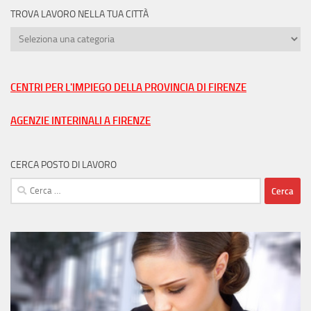
TROVA LAVORO NELLA TUA CITTÀ
Trova
lavoro
nella
tua
CENTRI PER L'IMPIEGO DELLA PROVINCIA DI FIRENZE
città
AGENZIE INTERINALI A FIRENZE
CERCA POSTO DI LAVORO
Ricerca
per: