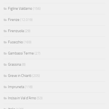
Figline Valdarno
(156)
Firenze
(12.019)
Firenzuola
(29)
Fucecchio
(169)
Gambassi Terme
(27)
Grassina
(8)
Greve in Chianti
(205)
Impruneta
(118)
Incisa in Val d'Arno
(53)