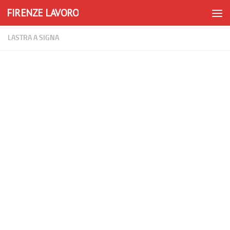
FIRENZE LAVORO
Skip to content
LASTRA A SIGNA