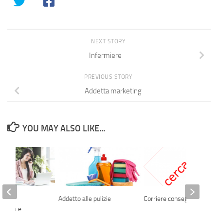
NEXT STORY
Infermiere
PREVIOUS STORY
Addetta marketing
YOU MAY ALSO LIKE...
a
Addetto alle pulizie
Corriere consegnatario
rativa e