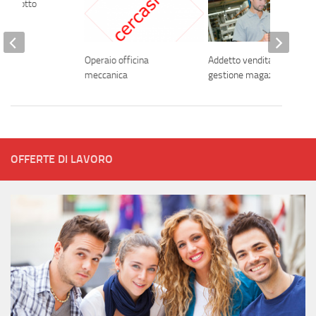
 prodotto
Operaio officina
Addetto vendita e
meccanica
gestione magazzino
OFFERTE DI LAVORO