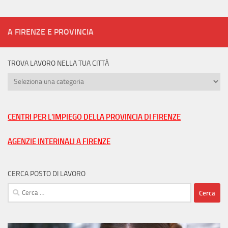
A FIRENZE E PROVINCIA
TROVA LAVORO NELLA TUA CITTÀ
Trova
lavoro
nella
tua
CENTRI PER L'IMPIEGO DELLA PROVINCIA DI FIRENZE
città
AGENZIE INTERINALI A FIRENZE
CERCA POSTO DI LAVORO
Ricerca
per: