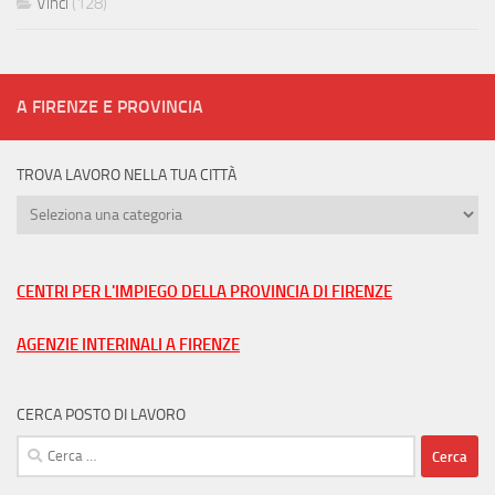
Vinci
(128)
A FIRENZE E PROVINCIA
TROVA LAVORO NELLA TUA CITTÀ
Trova
lavoro
nella
tua
CENTRI PER L'IMPIEGO DELLA PROVINCIA DI FIRENZE
città
AGENZIE INTERINALI A FIRENZE
CERCA POSTO DI LAVORO
Ricerca
per: