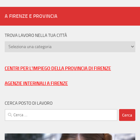
A FIRENZE E PROVINCIA
TROVA LAVORO NELLA TUA CITTÀ
Trova
lavoro
nella
tua
CENTRI PER L'IMPIEGO DELLA PROVINCIA DI FIRENZE
città
AGENZIE INTERINALI A FIRENZE
CERCA POSTO DI LAVORO
Ricerca
per: