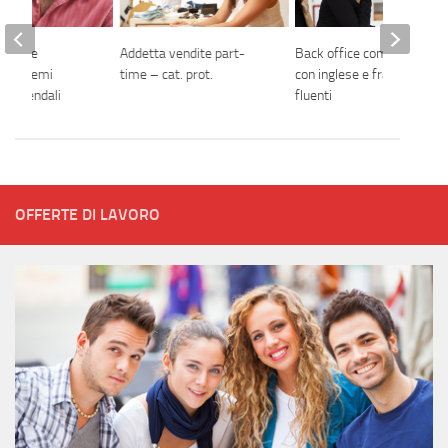
matore
Addetta vendite part-
Back office commerciale
ta sistemi
time – cat. prot.
con inglese e francese
i aziendali
fluenti
OFFERTE DI LAVORO